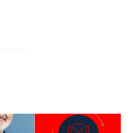
___________________