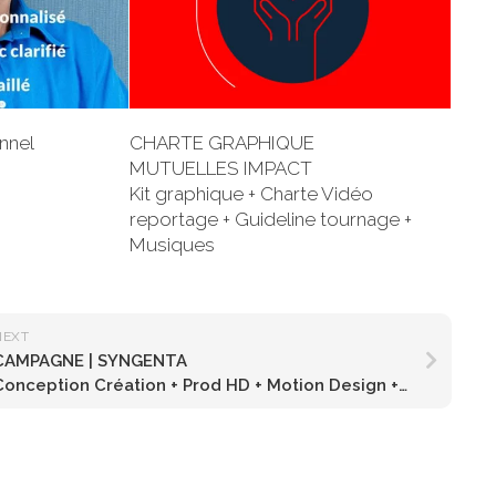
onnel
CHARTE GRAPHIQUE
MUTUELLES IMPACT
Kit graphique + Charte Vidéo
reportage + Guideline tournage +
Musiques
NEXT
CAMPAGNE | SYNGENTA
onception Création + Prod HD + Motion Design + Musique