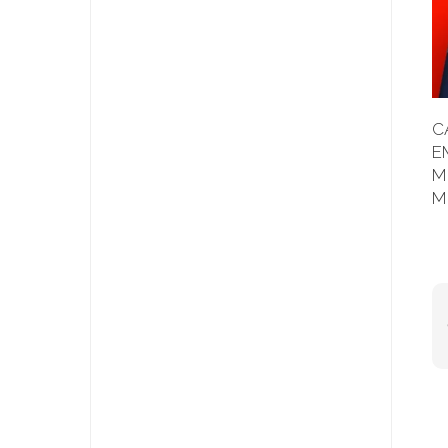
C
E
M
M