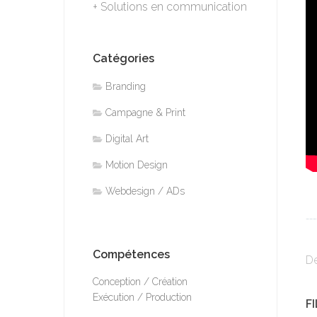
+ Solutions en communication
Catégories
Branding
Campagne & Print
Digital Art
Motion Design
Webdesign / ADs
___
Compétences
De
Conception / Création
Exécution / Production
F