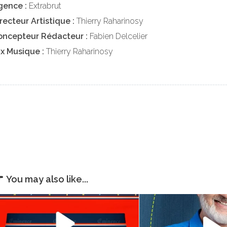
gence :
Extrabrut
recteur Artistique :
Thierry Raharinosy
oncepteur Rédacteur :
Fabien Delcelier
ix Musique :
Thierry Raharinosy
_________________________________________________________________________________________
You may also like...