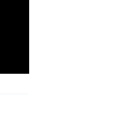
___________________