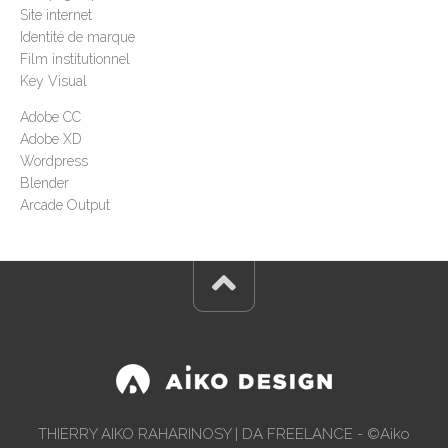
Site internet
Identité de marque
Film institutionnel
Key Visual
Adobe CC
Adobe XD
Wordpress
Blender
Arcade Output
THIERRY AIKO RAHARINOSY | DA FREELANCE - ©Aiko