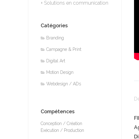
+ Solutions en communication
Catégories
Branding
Campagne & Print
Digital Art
Motion Design
___
Webdesign / ADs
De
Compétences
F
Conception / Création
A
Exécution / Production
Di