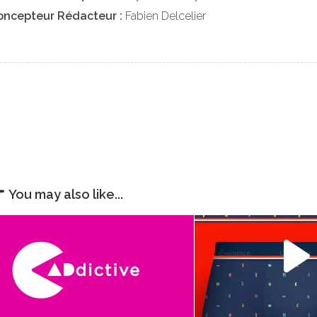
oncepteur Rédacteur :
Fabien Delcelier
_________________________________________________________________________________________
You may also like...