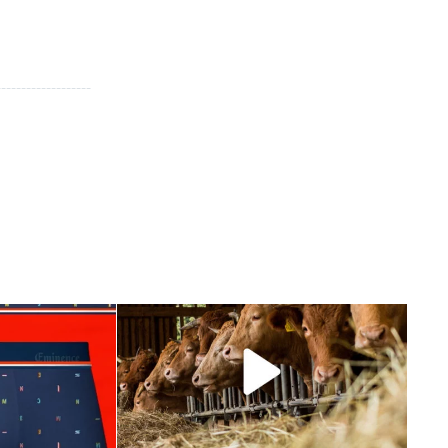
___________________