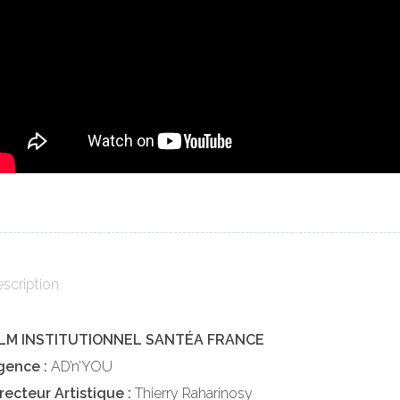
_________________________________________________________________________________________
scription
ILM INSTITUTIONNEL SANTÉA FRANCE
gence :
AD’n’YOU
recteur Artistique :
Thierry Raharinosy