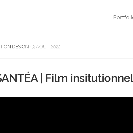
Portfoli
TION DESIGN
· 3 AOÛT 2022
SANTÉA | Film insitutionne