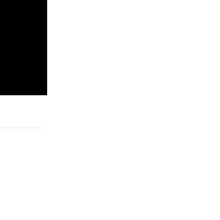
___________________